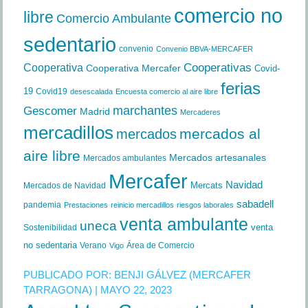
comercio no
libre
Comercio Ambulante
sedentario
convenio
Convenio BBVA-MERCAFER
Cooperativa
Cooperativas
Cooperativa Mercafer
Covid-
ferias
19
Covid19
desescalada
Encuesta comercio al aire libre
marchantes
Gescomer
Madrid
Mercaderes
mercadillos
mercados al
mercados
aire libre
Mercados artesanales
Mercados ambulantes
Mercafer
Navidad
Mercats
Mercados de Navidad
sabadell
pandemia
Prestaciones
reinicio mercadillos
riesgos laborales
venta ambulante
uneca
venta
Sostenibilidad
no sedentaria
Verano
Área de Comercio
Vigo
PUBLICADO POR:
BENJI GÁLVEZ (MERCAFER
TARRAGONA)
| MAYO 22, 2023