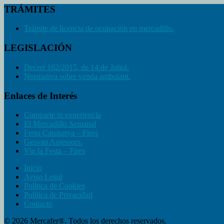
TRÁMITES
Trámite de licencia de ocupación en mercadillo.
LEGISLACIÓN
Decret 162/2015, de 14 de Juliol.
Normativa sobre venda ambulant.
Enlaces de Interés
Comparte tu experiencia
El Mercadillo Semanal
Festa Catalunya – Fires
Gesvan Assessors.
Viu la Festa – Fires
Inicio
Aviso Legal
Política de Cookies
Política de Privacidad
Contacto
© 2026 Mercafer®. Todos los derechos reservados.