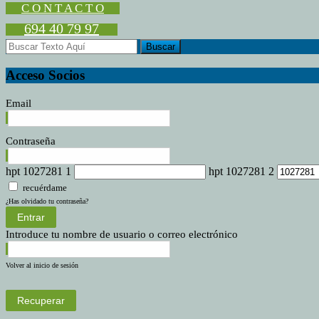
en
C O N T A C T O
la
694 40 79 97
campaña
«Las
cooperativas
en
Acceso Socios
el
Territorio»
Email
Contraseña
hpt 1027281 1
hpt 1027281 2
recuérdame
¿Has olvidado tu contraseña?
Entrar
Introduce tu nombre de usuario o correo electrónico
Volver al inicio de sesión
Recuperar