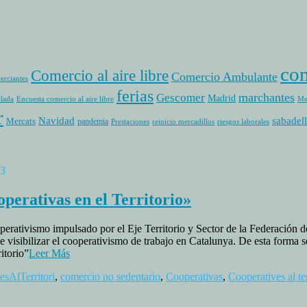
com
Comercio al aire libre
Comercio Ambulante
erciantes
ferias
marchantes
Gescomer
Madrid
alada
Encuesta comercio al aire libre
Me
r
sabadell
Navidad
Mercats
pandemia
Prestaciones
reinicio mercadillos
riesgos laborales
23
perativas en el Territorio»
ativismo impulsado por el Eje Territorio y Sector de la Federación d
 visibilizar el cooperativismo de trabajo en Catalunya. De esta forma se 
itorio”
Leer Más
esAlTerritori
,
comercio no sedentario
,
Cooperativas
,
Cooperatives al ter