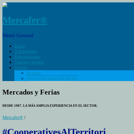
Mercafer®
Menú General
Inicio
Admisiones
Delegaciones
Quiénes Somos
Socios
Acceso
¿Qué es la Zona del Socio?
Mercados y Ferias
DESDE 1987. LA MÁS AMPLIA EXPERIENCIA EN EL SECTOR.
Mercafer®
/
#CooperativesAlTerritori