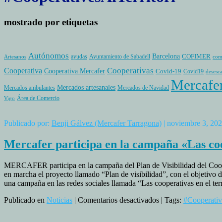
mostrado por etiquetas
Autónomos
Barcelona
COFIMER
ayudas
Ayuntamiento de Sabadell
Artesanos
com
Cooperativas
Cooperativa
Cooperativa Mercafer
Covid-19
Covid19
desesc
Mercafe
Mercados artesanales
Mercados ambulantes
Mercados de Navidad
Área de Comercio
Vigo
Publicado por:
Benji Gálvez (Mercafer Tarragona)
| noviembre 3, 20
Mercafer participa en la campaña «Las coo
MERCAFER participa en la campaña del Plan de Visibilidad del Cooper
en marcha el proyecto llamado “Plan de visibilidad”, con el objetivo de
una campaña en las redes sociales llamada “Las cooperativas en el terr
en
Publicado en
Noticias
|
Comentarios desactivados
| Tags:
#Cooperativ
Mercafer
participa