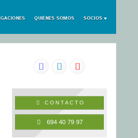
EGACIONES
QUIÉNES SOMOS
SOCIOS
C O N T A C T O
694 40 79 97