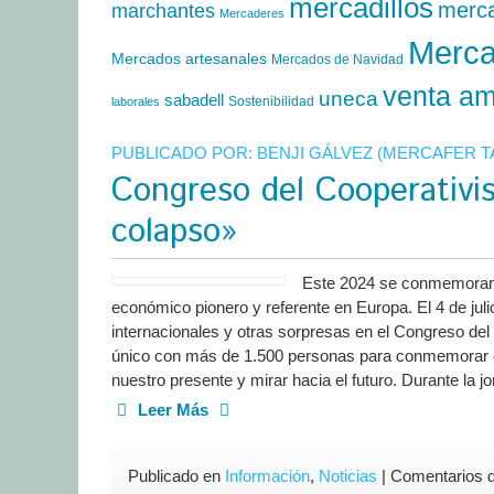
mercadillos
merc
marchantes
Mercaderes
Merca
Mercados artesanales
Mercados de Navidad
venta am
uneca
sabadell
Sostenibilidad
laborales
PUBLICADO POR:
BENJI GÁLVEZ (MERCAFER 
Congreso del Cooperativi
colapso»
Este 2024 se conmemoran l
económico pionero y referente en Europa. El 4 de juli
internacionales y otras sorpresas en el Congreso de
único con más de 1.500 personas para conmemorar el
nuestro presente y mirar hacia el futuro. Durante la 
Leer Más
Publicado en
Información
,
Noticias
|
Comentarios 