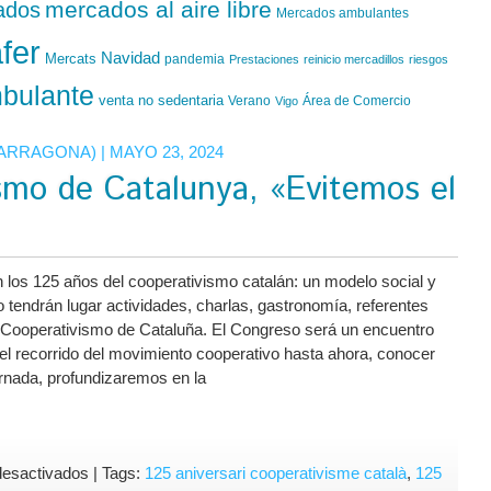
mercados al aire libre
ados
Mercados ambulantes
fer
Navidad
Mercats
pandemia
Prestaciones
reinicio mercadillos
riesgos
bulante
venta no sedentaria
Verano
Área de Comercio
Vigo
TARRAGONA)
| MAYO 23, 2024
smo de Catalunya, «Evitemos el
os 125 años del cooperativismo catalán: un modelo social y
o tendrán lugar actividades, charlas, gastronomía, referentes
l Cooperativismo de Cataluña. El Congreso será un encuentro
 recorrido del movimiento cooperativo hasta ahora, conocer
jornada, profundizaremos en la
en
desactivados
| Tags:
125 aniversari cooperativisme català
,
125