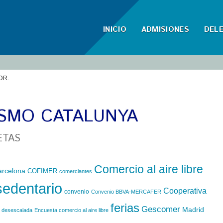
INICIO
ADMISIONES
DEL
OR.
SMO CATALUNYA
ETAS
Comercio al aire libre
arcelona
COFIMER
comerciantes
sedentario
Cooperativa
convenio
Convenio BBVA-MERCAFER
ferias
Gescomer
Madrid
desescalada
Encuesta comercio al aire libre