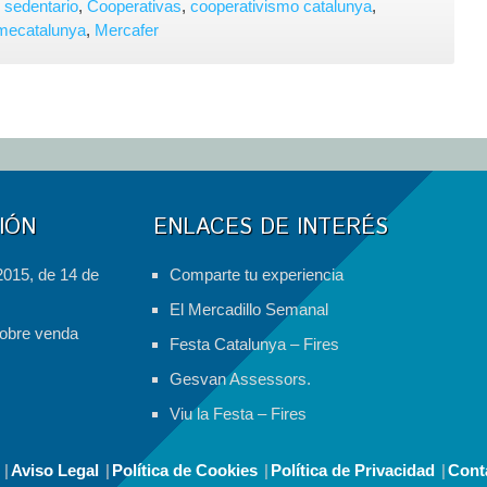
Congreso
 sedentario
,
Cooperativas
,
cooperativismo catalunya
,
del
smecatalunya
,
Mercafer
Cooperativismo
de
Catalunya,
«Evitemos
el
colapso»
IÓN
ENLACES DE INTERÉS
2015, de 14 de
Comparte tu experiencia
El Mercadillo Semanal
obre venda
Festa Catalunya – Fires
Gesvan Assessors.
Viu la Festa – Fires
Aviso Legal
Política de Cookies
Política de Privacidad
Cont