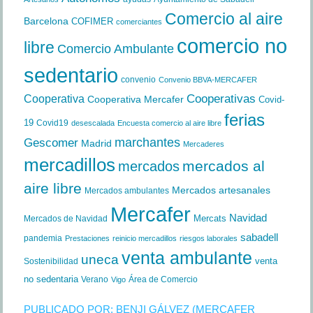
Comercio al aire
Barcelona
COFIMER
comerciantes
comercio no
libre
Comercio Ambulante
sedentario
convenio
Convenio BBVA-MERCAFER
Cooperativa
Cooperativas
Cooperativa Mercafer
Covid-
ferias
19
Covid19
desescalada
Encuesta comercio al aire libre
marchantes
Gescomer
Madrid
Mercaderes
mercadillos
mercados al
mercados
aire libre
Mercados artesanales
Mercados ambulantes
Mercafer
Navidad
Mercats
Mercados de Navidad
sabadell
pandemia
Prestaciones
reinicio mercadillos
riesgos laborales
venta ambulante
uneca
venta
Sostenibilidad
no sedentaria
Verano
Área de Comercio
Vigo
PUBLICADO POR:
BENJI GÁLVEZ (MERCAFER