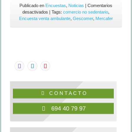
Publicado en
Encuestas
,
Noticias
|
Comentarios
en
desactivados
| Tags:
comercio no sedentario
,
ENCUESTA
Encuesta venta ambulante
,
Gescomer
,
Mercafer
DE
GESCOMER
PARA
LA
MEJORA
DEL
COMERCIO
AMBULANTE
C O N T A C T O
694 40 79 97