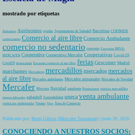
mostrado por etiquetas
Autónomos
Barcelona
COFIMER
ayudas
Ayuntamiento de Sabadell
Artesanos
Comercio al aire libre
Comercio Ambulante
comerciantes
comercio no sedentario
convenio
Convenio BBVA-
Cooperativas
Cooperativa
Cooperativa Mercafer
Covid-19
MERCAFER
ferias
Gescomer
Madrid
Covid19
desescalada
Encuesta comercio al aire libre
mercadillos
mercados
mercados
marchantes
Mercaderes
al aire libre
Mercados artesanales
Mercados ambulantes
Mercados de Navidad
Mercafer
Navidad
Mercats
pandemia
Prestaciones
reinicio mercadillos
venta ambulante
uneca
sabadell
Sostenibilidad
riesgos laborales
venta no sedentaria
Verano
Área de Comercio
Vigo
Publicado por:
Benji Gálvez (Mercafer Tarragona)
| junio 20, 2020
CONOCIENDO A NUESTROS SOCIOS: