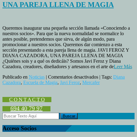
UNA PAREJA LLENA DE MAGIA
Queremos inaugurar una pequeña sección llamada «Conociendo a
nuestros socios». Para que la nueva normalidad se normalice lo
antes posible, pretendemos que sirva, de algún modo, para
promocionar a nuestros socios. Queremos dar comienzo a esta
sección presentando a esta pareja llena de magia. JAVI FEROZ Y
DIANA CAZADORA, UNA PAREJA LLENA DE MAGIA
¿Quiénes sois y a qué os dedicáis? Somos Javi Feroz y Diana
Cazadora, creadores, diseñadores y artesanos en el arte de
Leer Más
en
Publicado en
Noticias
|
Comentarios desactivados
| Tags:
Diana
CONOCIENDO
Cazadora
,
Escuela de Magia
,
Javi Feroz
,
Mercafer
A
NUESTROS
SOCIOS:
C O N T A C T O
UNA
694 40 79 97
PAREJA
LLENA
DE
MAGIA
Acceso Socios