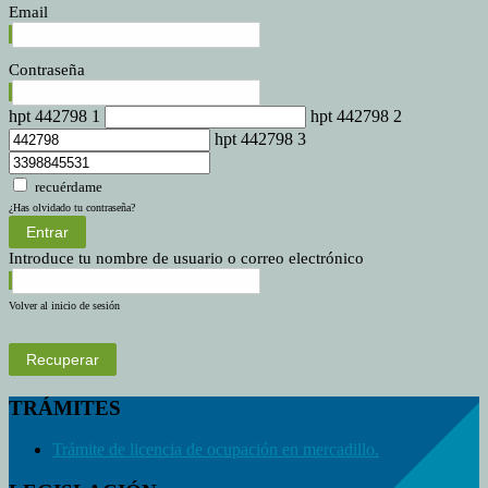
Email
Contraseña
hpt 442798 1
hpt 442798 2
hpt 442798 3
recuérdame
¿Has olvidado tu contraseña?
Entrar
Introduce tu nombre de usuario o correo electrónico
Volver al inicio de sesión
Recuperar
TRÁMITES
Trámite de licencia de ocupación en mercadillo.