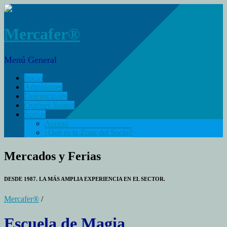
Mercafer®
Menú General
Inicio
Admisiones
Delegaciones
Quiénes Somos
Socios
Acceso
¿Qué es la Zona del Socio?
Mercados y Ferias
DESDE 1987. LA MÁS AMPLIA EXPERIENCIA EN EL SECTOR.
Mercafer®
/
Escuela de Magia