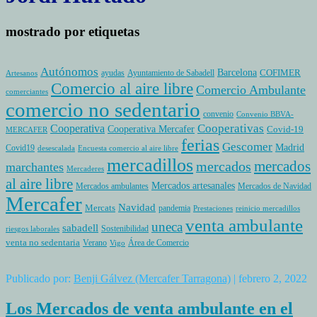
mostrado por etiquetas
Autónomos
Barcelona
COFIMER
ayudas
Ayuntamiento de Sabadell
Artesanos
Comercio al aire libre
Comercio Ambulante
comerciantes
comercio no sedentario
convenio
Convenio BBVA-
Cooperativas
Cooperativa
Cooperativa Mercafer
Covid-19
MERCAFER
ferias
Gescomer
Madrid
Covid19
desescalada
Encuesta comercio al aire libre
mercadillos
mercados
mercados
marchantes
Mercaderes
al aire libre
Mercados artesanales
Mercados ambulantes
Mercados de Navidad
Mercafer
Navidad
Mercats
pandemia
Prestaciones
reinicio mercadillos
venta ambulante
uneca
sabadell
Sostenibilidad
riesgos laborales
venta no sedentaria
Verano
Área de Comercio
Vigo
Publicado por:
Benji Gálvez (Mercafer Tarragona)
| febrero 2, 2022
Los Mercados de venta ambulante en el