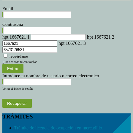
Email
Contraseña
hpt 1667621 1
hpt 1667621 2
hpt 1667621 3
recuérdame
¿Has olvidado tu contraseña?
Entrar
Introduce tu nombre de usuario o correo electrónico
Volver al inicio de sesión
Recuperar
TRÁMITES
Trámite de licencia de ocupación en mercadillo.