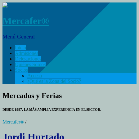
Mercafer®
Menú General
Inicio
Admisiones
Delegaciones
Quiénes Somos
Socios
Acceso
¿Qué es la Zona del Socio?
Mercados y Ferias
DESDE 1987. LA MÁS AMPLIA EXPERIENCIA EN EL SECTOR.
Mercafer®
/
Jordi Hurtado