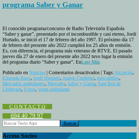
programa Saber y Ganar
El conocido programa/concurso de Radio Televisión Española
“Saber y ganar”, presentado por el incombustible y casi eterno, Jordi
Hurtado, se inició el 17 de febrero del año 1997. El próximo día 17
de febrero del presente año 2022 cumplirá los 25 años de emisión.
Es, con diferencia, el programa más veterano de RTVE. El pasado
jueves día 27 de enero del presente año 2022 tuvo lugar la emisión
del programa diario “Saber y ganar”. En
Leer Más
en
Publicado en
Noticias
|
Comentarios desactivados
| Tags:
Alcorcón
,
Los
Elisenda Roca
,
Jordi Hurtado
,
Juanjo Cardenal
,
mercadillos
,
Mercados
Mercados ambulantes
,
Mercafer
,
Saber y Ganar
,
Sant Boi de
de
Llobregat
,
Usera
,
venta ambulante
venta
ambulante
en
C O N T A C T O
el
694 40 79 97
programa
Saber
y
Ganar
Acceso Socios