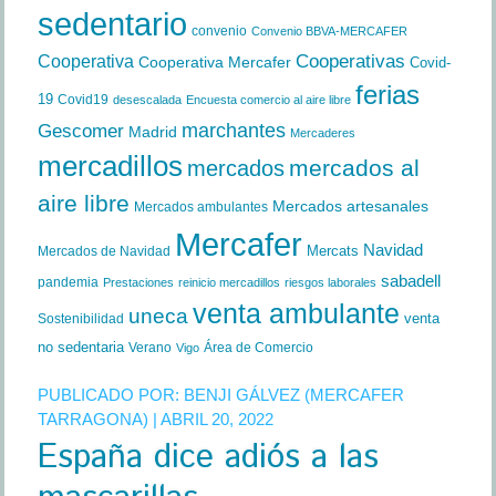
sedentario
convenio
Convenio BBVA-MERCAFER
Cooperativa
Cooperativas
Cooperativa Mercafer
Covid-
ferias
19
Covid19
desescalada
Encuesta comercio al aire libre
marchantes
Gescomer
Madrid
Mercaderes
mercadillos
mercados al
mercados
aire libre
Mercados artesanales
Mercados ambulantes
Mercafer
Navidad
Mercats
Mercados de Navidad
sabadell
pandemia
Prestaciones
reinicio mercadillos
riesgos laborales
venta ambulante
uneca
venta
Sostenibilidad
no sedentaria
Verano
Área de Comercio
Vigo
PUBLICADO POR:
BENJI GÁLVEZ (MERCAFER
TARRAGONA)
| ABRIL 20, 2022
España dice adiós a las