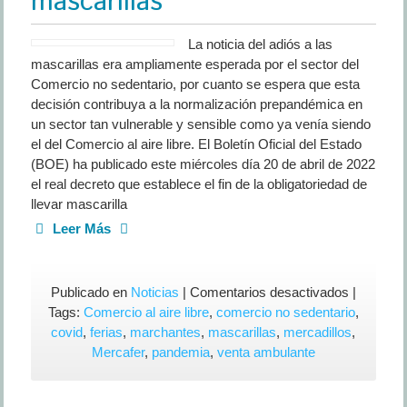
mascarillas
La noticia del adiós a las
mascarillas era ampliamente esperada por el sector del
Comercio no sedentario, por cuanto se espera que esta
decisión contribuya a la normalización prepandémica en
un sector tan vulnerable y sensible como ya venía siendo
el del Comercio al aire libre. El Boletín Oficial del Estado
(BOE) ha publicado este miércoles día 20 de abril de 2022
el real decreto que establece el fin de la obligatoriedad de
llevar mascarilla
Leer Más
en
Publicado en
Noticias
|
Comentarios desactivados
|
España
Tags:
Comercio al aire libre
,
comercio no sedentario
,
dice
covid
,
ferias
,
marchantes
,
mascarillas
,
mercadillos
,
adiós
Mercafer
,
pandemia
,
venta ambulante
a
las