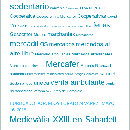
sedentario
convenio
Convenio BBVA-MERCAFER
Cooperativa
Cooperativas
Cooperativa Mercafer
Covid-
ferias
19
Covid19
desescalada
Encuesta comercio al aire libre
marchantes
Gescomer
Madrid
Mercaderes
mercadillos
mercados al
mercados
aire libre
Mercados artesanales
Mercados ambulantes
Mercafer
Navidad
Mercats
Mercados de Navidad
sabadell
pandemia
Prestaciones
reinicio mercadillos
riesgos laborales
venta ambulante
uneca
venta
Sostenibilidad
no sedentaria
Verano
Área de Comercio
Vigo
PUBLICADO POR:
ELOY LOBATO ALVAREZ
| MAYO
16, 2019
Medievàlia XXIII en Sabadell