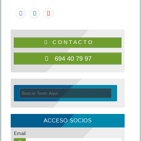
C O N T A C T O
694 40 79 97
ACCESO SOCIOS
Email