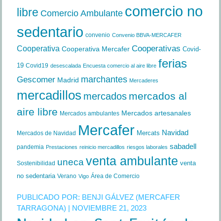
comercio no
libre
Comercio Ambulante
sedentario
convenio
Convenio BBVA-MERCAFER
Cooperativa
Cooperativas
Cooperativa Mercafer
Covid-
ferias
19
Covid19
desescalada
Encuesta comercio al aire libre
marchantes
Gescomer
Madrid
Mercaderes
mercadillos
mercados al
mercados
aire libre
Mercados artesanales
Mercados ambulantes
Mercafer
Navidad
Mercats
Mercados de Navidad
sabadell
pandemia
Prestaciones
reinicio mercadillos
riesgos laborales
venta ambulante
uneca
venta
Sostenibilidad
no sedentaria
Verano
Área de Comercio
Vigo
PUBLICADO POR:
BENJI GÁLVEZ (MERCAFER
TARRAGONA)
| NOVIEMBRE 21, 2023