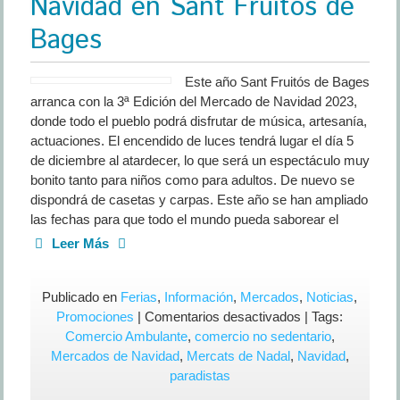
Navidad en Sant Fruitós de
Bages
Este año Sant Fruitós de Bages
arranca con la 3ª Edición del Mercado de Navidad 2023,
donde todo el pueblo podrá disfrutar de música, artesanía,
actuaciones. El encendido de luces tendrá lugar el día 5
de diciembre al atardecer, lo que será un espectáculo muy
bonito tanto para niños como para adultos. De nuevo se
dispondrá de casetas y carpas. Este año se han ampliado
las fechas para que todo el mundo pueda saborear el
Leer Más
Publicado en
Ferias
,
Información
,
Mercados
,
Noticias
,
en
Promociones
|
Comentarios desactivados
| Tags:
Navidad
Comercio Ambulante
,
comercio no sedentario
,
en
Mercados de Navidad
,
Mercats de Nadal
,
Navidad
,
Sant
paradistas
Fruitós