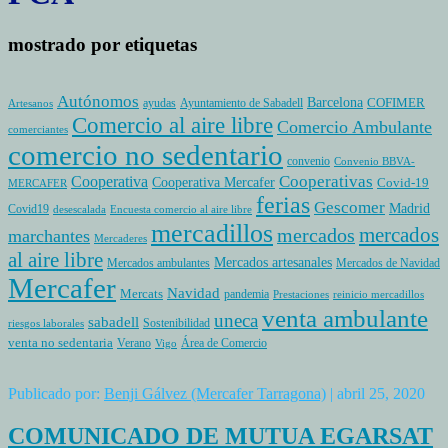
mostrado por etiquetas
Autónomos
Barcelona
COFIMER
ayudas
Ayuntamiento de Sabadell
Artesanos
Comercio al aire libre
Comercio Ambulante
comerciantes
comercio no sedentario
convenio
Convenio BBVA-
Cooperativas
Cooperativa
Cooperativa Mercafer
Covid-19
MERCAFER
ferias
Gescomer
Madrid
Covid19
desescalada
Encuesta comercio al aire libre
mercadillos
mercados
mercados
marchantes
Mercaderes
al aire libre
Mercados artesanales
Mercados ambulantes
Mercados de Navidad
Mercafer
Navidad
Mercats
pandemia
Prestaciones
reinicio mercadillos
venta ambulante
uneca
sabadell
Sostenibilidad
riesgos laborales
venta no sedentaria
Verano
Área de Comercio
Vigo
Publicado por:
Benji Gálvez (Mercafer Tarragona)
| abril 25, 2020
COMUNICADO DE MUTUA EGARSAT