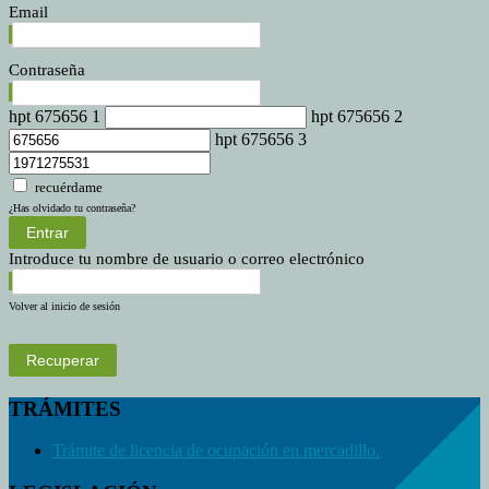
Email
Contraseña
hpt 675656 1
hpt 675656 2
hpt 675656 3
recuérdame
¿Has olvidado tu contraseña?
Entrar
Introduce tu nombre de usuario o correo electrónico
Volver al inicio de sesión
Recuperar
TRÁMITES
Trámite de licencia de ocupación en mercadillo.