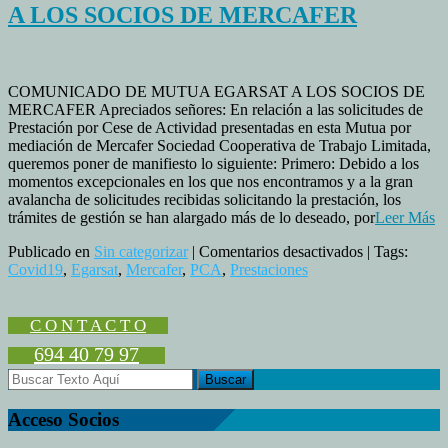
A LOS SOCIOS DE MERCAFER
COMUNICADO DE MUTUA EGARSAT A LOS SOCIOS DE
MERCAFER Apreciados señores: En relación a las solicitudes de
Prestación por Cese de Actividad presentadas en esta Mutua por
mediación de Mercafer Sociedad Cooperativa de Trabajo Limitada,
queremos poner de manifiesto lo siguiente: Primero: Debido a los
momentos excepcionales en los que nos encontramos y a la gran
avalancha de solicitudes recibidas solicitando la prestación, los
trámites de gestión se han alargado más de lo deseado, por
Leer Más
en
Publicado en
Sin categorizar
|
Comentarios desactivados
| Tags:
COMUNIC
Covid19
,
Egarsat
,
Mercafer
,
PCA
,
Prestaciones
DE
MUTUA
EGARSAT
C O N T A C T O
A
694 40 79 97
LOS
SOCIOS
DE
MERCAFE
Acceso Socios