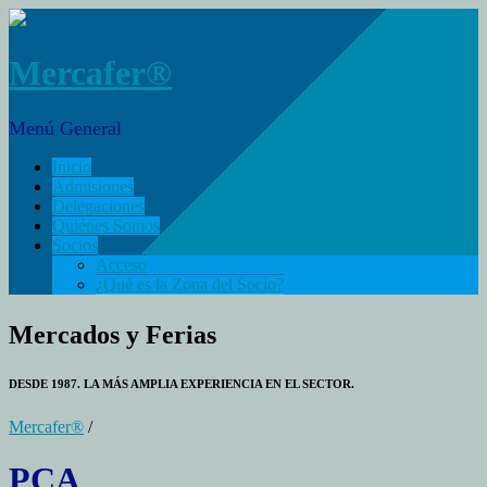
Mercafer®
Menú General
Inicio
Admisiones
Delegaciones
Quiénes Somos
Socios
Acceso
¿Qué es la Zona del Socio?
Mercados y Ferias
DESDE 1987. LA MÁS AMPLIA EXPERIENCIA EN EL SECTOR.
Mercafer®
/
PCA