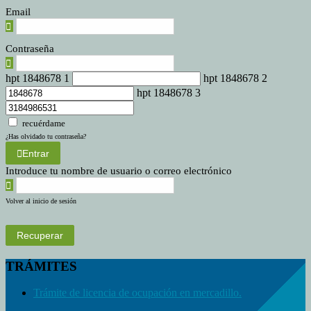
Email
Contraseña
hpt 1848678 1
hpt 1848678 2
hpt 1848678 3
recuérdame
¿Has olvidado tu contraseña?
Entrar
Introduce tu nombre de usuario o correo electrónico
Volver al inicio de sesión
Recuperar
TRÁMITES
Trámite de licencia de ocupación en mercadillo.