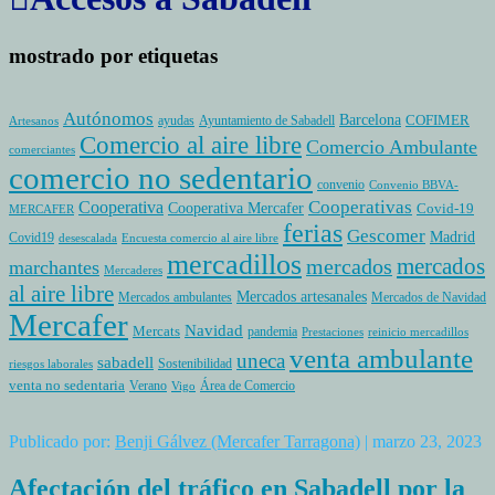
mostrado por etiquetas
Autónomos
Barcelona
COFIMER
ayudas
Ayuntamiento de Sabadell
Artesanos
Comercio al aire libre
Comercio Ambulante
comerciantes
comercio no sedentario
convenio
Convenio BBVA-
Cooperativas
Cooperativa
Cooperativa Mercafer
Covid-19
MERCAFER
ferias
Gescomer
Madrid
Covid19
desescalada
Encuesta comercio al aire libre
mercadillos
mercados
mercados
marchantes
Mercaderes
al aire libre
Mercados artesanales
Mercados ambulantes
Mercados de Navidad
Mercafer
Navidad
Mercats
pandemia
Prestaciones
reinicio mercadillos
venta ambulante
uneca
sabadell
Sostenibilidad
riesgos laborales
venta no sedentaria
Verano
Área de Comercio
Vigo
Publicado por:
Benji Gálvez (Mercafer Tarragona)
| marzo 23, 2023
Afectación del tráfico en Sabadell por la