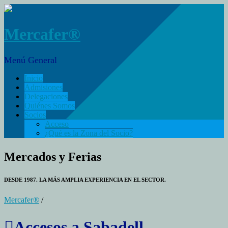
Mercafer®
Menú General
Inicio
Admisiones
Delegaciones
Quiénes Somos
Socios
Acceso
¿Qué es la Zona del Socio?
Mercados y Ferias
DESDE 1987. LA MÁS AMPLIA EXPERIENCIA EN EL SECTOR.
Mercafer®
/
Accesos a Sabadell