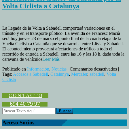
Volta Ciclista a Catalunya
La llegada de la Volta a Sabadell comportará variaciones en el
tránsito y en el transporte público. La avenida de Francesc Macià
será hoy jueves 23 de marzo el punto final de la cuarta etapa de la
Vuelta Ciclista a Cataluña que se desarrolla entre Llívia y Sabadell.
El acontecimiento provocará afectaciones de tráfico a todo el
recorrido de entrada a Sabadell, entre las 16 y las 18 h, dada toda la
caravana de vehículos
Leer Más
en
Publicado en
Información
,
Noticias
|
Comentarios desactivados
|
Afecta
Tags:
Accesos a Sabadell
,
Catalunya
,
Mercafer
,
sabadell
,
Volta
del
Ciclista
tráfico
en
Sabade
C O N T A C T O
por
694 40 79 97
la
Volta
Ciclist
a
Acceso Socios
Catalu