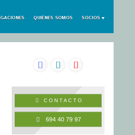
EGACIONES
QUIÉNES SOMOS
SOCIOS
C O N T A C T O
694 40 79 97