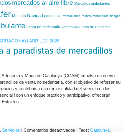
mercados al aire libre
ados
Mercados ambulantes
fer
Navidad
Mercats
pandemia
Prestaciones
reinicio mercadillos
riesgos
bulante
venta no sedentaria
Verano
Área de Comercio
Vigo
TARRAGONA)
| ABRIL 13, 2026
a a paradistas de mercadillos
, Artesanía y Moda de Catalunya (CCAM) impulsa un nuevo
rcadillos de venta no sedentaria, con el objetivo de reforzar su
egocios y contribuir a una mejor calidad del servicio en los
cial i con un enfoque practico y participativo, ofrecerán
. Entre los
en
,
Servicios
|
Comentarios desactivados
| Tags:
Catalunya
,