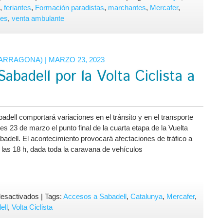
Formación
,
feriantes
,
Formación paradistas
,
marchantes
,
Mercafer
,
gratuita
res
,
venta ambulante
dirigida
a
paradistas
TARRAGONA)
| MARZO 23, 2023
de
Sabadell por la Volta Ciclista a
mercadillos
de
venta
no
sedentaria
badell comportará variaciones en el tránsito y en el transporte
 23 de marzo el punto final de la cuarta etapa de la Vuelta
abadell. El acontecimiento provocará afectaciones de tráfico a
y las 18 h, dada toda la caravana de vehículos
en
esactivados
| Tags:
Accesos a Sabadell
,
Catalunya
,
Mercafer
,
Afectación
ell
,
Volta Ciclista
del