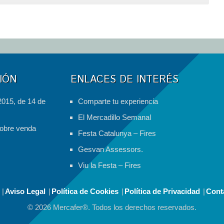
tráfico
en
Sabadell
por
la
Volta
Ciclista
IÓN
ENLACES DE INTERÉS
a
Catalunya
2015, de 14 de
Comparte tu experiencia
El Mercadillo Semanal
obre venda
Festa Catalunya – Fires
Gesvan Assessors.
Viu la Festa – Fires
Aviso Legal
Política de Cookies
Política de Privacidad
Cont
© 2026 Mercafer®. Todos los derechos reservados.