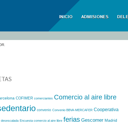
INICIO
ADMISIONES
DEL
OR.
ETAS
Comercio al aire libre
arcelona
COFIMER
comerciantes
sedentario
Cooperativa
convenio
Convenio BBVA-MERCAFER
ferias
Gescomer
Madrid
desescalada
Encuesta comercio al aire libre