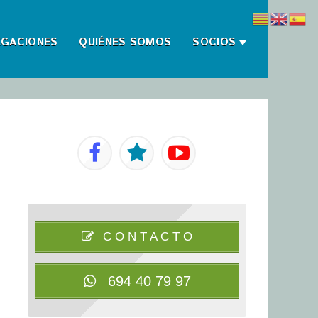
EGACIONES
QUIÉNES SOMOS
SOCIOS
C O N T A C T O
694 40 79 97