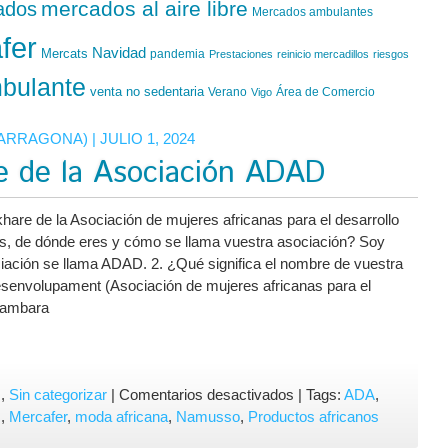
mercados al aire libre
ados
Mercados ambulantes
fer
Navidad
Mercats
pandemia
Prestaciones
reinicio mercadillos
riesgos
bulante
venta no sedentaria
Verano
Área de Comercio
Vigo
TARRAGONA)
| JULIO 1, 2024
e de la Asociación ADAD
are de la Asociación de mujeres africanas para el desarrollo
as, de dónde eres y cómo se llama vuestra asociación? Soy
ación se llama ADAD. 2. ¿Qué significa el nombre de vuestra
esenvolupament (Asociación de mujeres africanas para el
bambara
en
s
,
Sin categorizar
|
Comentarios desactivados
| Tags:
ADA
,
Entrevista
s
,
Mercafer
,
moda africana
,
Namusso
,
Productos africanos
a