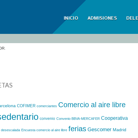
INICIO
ADMISIONES
DEL
OR.
ETAS
Comercio al aire libre
arcelona
COFIMER
comerciantes
sedentario
Cooperativa
convenio
Convenio BBVA-MERCAFER
ferias
Gescomer
Madrid
desescalada
Encuesta comercio al aire libre