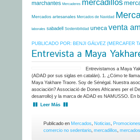
mercadillos
merc
marchantes
Mercaderes
Merca
Mercados artesanales
Mercados de Navidad
venta am
uneca
sabadell
Sostenibilidad
laborales
PUBLICADO POR:
BENJI GÁLVEZ (MERCAFER 
Entrevista a Maya Yakhar
Entrevistamos a Maya Yakh
(ADAD por sus siglas en catalán). 1. ¿Cómo te llam
Maya Yakhare Traore. Soy de Sénégal. Nuestra asoci
asociación? Associació de Dones Africanes per el D
desarrollo) y la marca de ADAD es NAMUSSO. En 
Leer Más
Publicado en
Mercados
,
Noticias
,
Promocione
comercio no sedentario
,
mercadillos
,
mercado