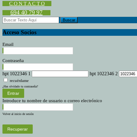
C O N T A C T O
694 40 79 97
Acceso Socios
Email
Contraseña
hpt 1022346 1
hpt 1022346 2
recuérdame
¿Has olvidado tu contraseña?
Entrar
Introduce tu nombre de usuario o correo electrónico
Volver al inicio de sesión
Recuperar