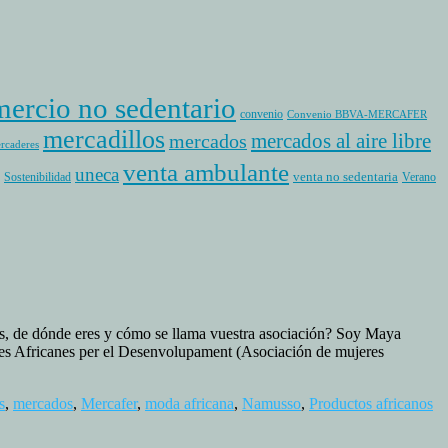
ercio no sedentario
convenio
Convenio BBVA-MERCAFER
mercadillos
mercados al aire libre
mercados
rcaderes
venta ambulante
uneca
venta no sedentaria
Sostenibilidad
Verano
as, de dónde eres y cómo se llama vuestra asociación? Soy Maya
es Africanes per el Desenvolupament (Asociación de mujeres
s
,
mercados
,
Mercafer
,
moda africana
,
Namusso
,
Productos africanos