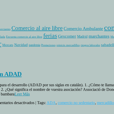
com
Comercio al aire libre
Comercio Ambulante
erciantes
ferias
marchantes
Gescomer
Madrid
alada
Encuesta comercio al aire libre
Me
r
sabadell
Navidad
Mercats
pandemia
Prestaciones
reinicio mercadillos
riesgos laborales
ión ADAD
para el desarrollo (ADAD por sus siglas en catalán). 1. ¿Cómo te llam
2. ¿Qué significa el nombre de vuestra asociación? Associació de Don
n bambara
Leer Más
en
ntarios desactivados
| Tags:
ADA
,
comercio no sedentario
,
mercadillo
Entrevista
a