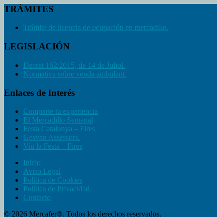
TRÁMITES
Trámite de licencia de ocupación en mercadillo.
LEGISLACIÓN
Decret 162/2015, de 14 de Juliol.
Normativa sobre venda ambulant.
Enlaces de Interés
Comparte tu experiencia
El Mercadillo Semanal
Festa Catalunya – Fires
Gesvan Assessors.
Viu la Festa – Fires
Inicio
Aviso Legal
Política de Cookies
Política de Privacidad
Contacto
© 2026 Mercafer®. Todos los derechos reservados.