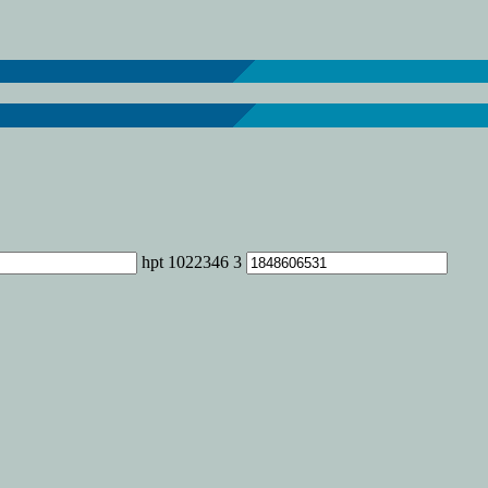
Maya
Yakhare
de
la
Asociación
ADAD
hpt 1022346 3