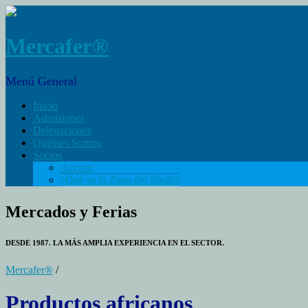
Mercafer®
Menú General
Inicio
Admisiones
Delegaciones
Quiénes Somos
Socios
Acceso
¿Qué es la Zona del Socio?
Mercados y Ferias
DESDE 1987. LA MÁS AMPLIA EXPERIENCIA EN EL SECTOR.
Mercafer®
/
Productos africanos