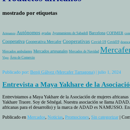
mostrado por etiquetas
Autónomos
Barcelona
COFIMER
ayudas
Ayuntamiento de Sabadell
Artesanos
com
Cooperativas
Cooperativa
Cooperativa Mercafer
Covid-19
Covid19
desesc
Mercafe
Mercados artesanales
Mercados ambulantes
Mercados de Navidad
Área de Comercio
Vigo
Publicado por:
Benji Gálvez (Mercafer Tarragona)
| julio 1, 2024
Entrevista a Maya Yakhare de la Asociac
Entrevistamos a Maya Yakhare de la Asociación de mujeres africanas 
Yakhare Traore. Soy de Sénégal. Nuestra asociación se llama ADAD. 
africanas para el desarrollo) y la marca de ADAD es NAMUSSO. E
Publicado en
Mercados
,
Noticias
,
Promociones
,
Sin categorizar
|
Come