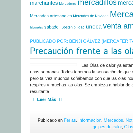
mercadillos
merc
marchantes
Mercaderes
Merca
Mercados artesanales
Mercados de Navidad
venta am
uneca
sabadell
Sostenibilidad
laborales
PUBLICADO POR:
BENJI GÁLVEZ (MERCAFER 
Precaución frente a las ol
Las Olas de calor ya están
unas semanas. Todos tenemos la sensación de que e
pero tal vez muchos soñábamos con que las olas nos
respiros y muchas las olas. Se empieza a hablar de o
resultante
Leer Más
Publicado en
Ferias
,
Información
,
Mercados
,
Not
golpes de calor
,
Olas