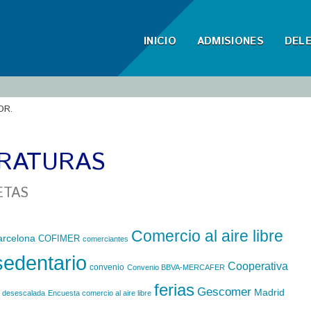
INICIO
ADMISIONES
DEL
OR.
ERATURAS
ETAS
Comercio al aire libre
arcelona
COFIMER
comerciantes
sedentario
Cooperativa
convenio
Convenio BBVA-MERCAFER
ferias
Gescomer
Madrid
desescalada
Encuesta comercio al aire libre