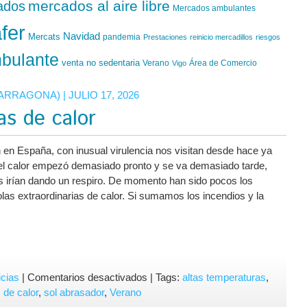
mercados al aire libre
ados
Mercados ambulantes
fer
Navidad
Mercats
pandemia
Prestaciones
reinicio mercadillos
riesgos
bulante
venta no sedentaria
Verano
Área de Comercio
Vigo
TARRAGONA)
| JULIO 17, 2026
as de calor
 en España, con inusual virulencia nos visitan desde hace ya
l calor empezó demasiado pronto y se va demasiado tarde,
 irían dando un respiro. De momento han sido pocos los
las extraordinarias de calor. Si sumamos los incendios y la
en
icias
|
Comentarios desactivados
| Tags:
altas temperaturas
,
Precaución
 de calor
,
sol abrasador
,
Verano
frente