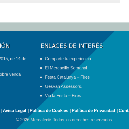
a
las
olas
de
calor
IÓN
ENLACES DE INTERÉS
2015, de 14 de
Comparte tu experiencia
El Mercadillo Semanal
obre venda
Festa Catalunya – Fires
Gesvan Assessors.
Viu la Festa – Fires
Aviso Legal
Política de Cookies
Política de Privacidad
Cont
© 2026 Mercafer®. Todos los derechos reservados.