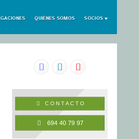
EGACIONES
QUIÉNES SOMOS
SOCIOS
C O N T A C T O
694 40 79 97