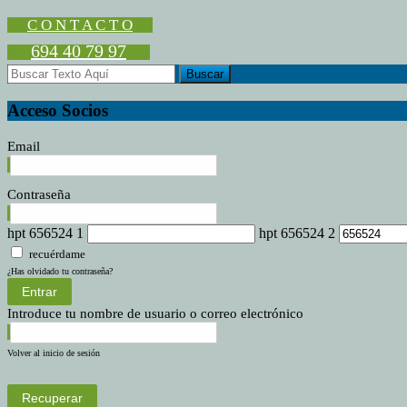
les
de
C O N T A C T O
Fel
694 40 79 97
Na
y
pr
20
Acceso Socios
Email
Contraseña
hpt 656524 1
hpt 656524 2
recuérdame
¿Has olvidado tu contraseña?
Entrar
Introduce tu nombre de usuario o correo electrónico
Volver al inicio de sesión
Recuperar