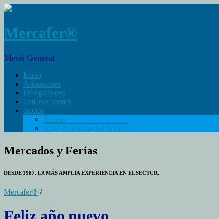
Mercafer®
Menú General
Inicio
Admisiones
Delegaciones
Quiénes Somos
Socios
Acceso
¿Qué es la Zona del Socio?
Mercados y Ferias
DESDE 1987. LA MÁS AMPLIA EXPERIENCIA EN EL SECTOR.
Mercafer®
/
Feliz año nuevo