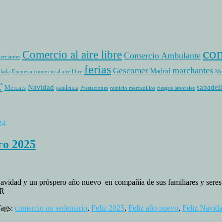
com
Comercio al aire libre
Comercio Ambulante
erciantes
ferias
marchantes
Gescomer
Madrid
alada
Encuesta comercio al aire libre
Me
r
sabadell
Navidad
Mercats
pandemia
Prestaciones
reinicio mercadillos
riesgos laborales
24
ro 2025
dad y un próspero año nuevo en compañía de sus familiares y seres q
ER
Tags:
comercio no sedentario
,
Feliz 2025
,
Feliz año nuevo
,
Feliz Navid
rcafer