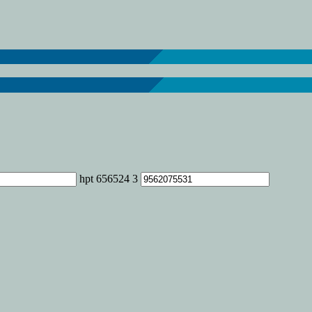
sea
iz
vidad
óspero
25
hpt 656524 3