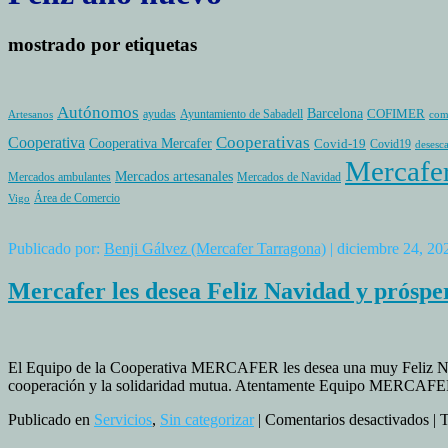
mostrado por etiquetas
Autónomos
Barcelona
COFIMER
ayudas
Ayuntamiento de Sabadell
Artesanos
com
Cooperativas
Cooperativa
Cooperativa Mercafer
Covid-19
Covid19
desesc
Mercafe
Mercados artesanales
Mercados ambulantes
Mercados de Navidad
Área de Comercio
Vigo
Publicado por:
Benji Gálvez (Mercafer Tarragona)
| diciembre 24, 20
Mercafer les desea Feliz Navidad y próspe
El Equipo de la Cooperativa MERCAFER les desea una muy Feliz Navi
cooperación y la solidaridad mutua. Atentamente Equipo MERCAF
en
Publicado en
Servicios
,
Sin categorizar
|
Comentarios desactivados
| 
Me