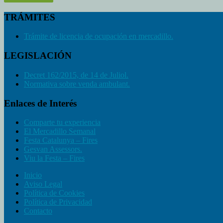
TRÁMITES
Trámite de licencia de ocupación en mercadillo.
LEGISLACIÓN
Decret 162/2015, de 14 de Juliol.
Normativa sobre venda ambulant.
Enlaces de Interés
Comparte tu experiencia
El Mercadillo Semanal
Festa Catalunya – Fires
Gesvan Assessors.
Viu la Festa – Fires
Inicio
Aviso Legal
Política de Cookies
Política de Privacidad
Contacto