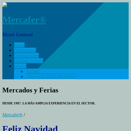
Mercafer®
Menú General
Inicio
Admisiones
Delegaciones
Quiénes Somos
Socios
Acceso
¿Qué es la Zona del Socio?
Mercados y Ferias
DESDE 1987. LA MÁS AMPLIA EXPERIENCIA EN EL SECTOR.
Mercafer®
/
Feliz Navidad