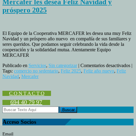
Mercafer les desea Feliz Navidad y
próspero 2025
El Equipo de la Cooperativa MERCAFER les desea una muy Feliz
Navidad y un próspero año nuevo en compañía de sus familiares y
seres queridos. Que podamos seguir celebrando la vida desde la
cooperación y la solidaridad mutua. Atentamente Equipo
MERCAFER
en
Publicado en
Servicios
,
Sin categorizar
|
Comentarios desactivados
|
Me
Tags:
comercio no sedentario
,
Feliz 2025
,
Feliz año nuevo
,
Feliz
les
Navidad
,
Mercafer
de
Fel
Na
C O N T A C T O
y
694 40 79 97
pr
20
Acceso Socios
Email