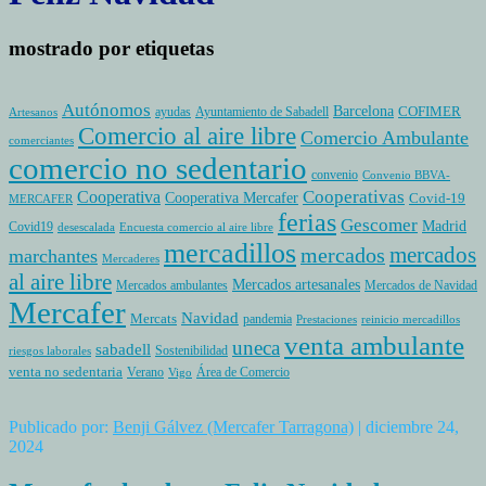
mostrado por etiquetas
Autónomos
Barcelona
COFIMER
ayudas
Ayuntamiento de Sabadell
Artesanos
Comercio al aire libre
Comercio Ambulante
comerciantes
comercio no sedentario
convenio
Convenio BBVA-
Cooperativas
Cooperativa
Cooperativa Mercafer
Covid-19
MERCAFER
ferias
Gescomer
Madrid
Covid19
desescalada
Encuesta comercio al aire libre
mercadillos
mercados
mercados
marchantes
Mercaderes
al aire libre
Mercados artesanales
Mercados ambulantes
Mercados de Navidad
Mercafer
Navidad
Mercats
pandemia
Prestaciones
reinicio mercadillos
venta ambulante
uneca
sabadell
Sostenibilidad
riesgos laborales
venta no sedentaria
Verano
Área de Comercio
Vigo
Publicado por:
Benji Gálvez (Mercafer Tarragona)
| diciembre 24,
2024