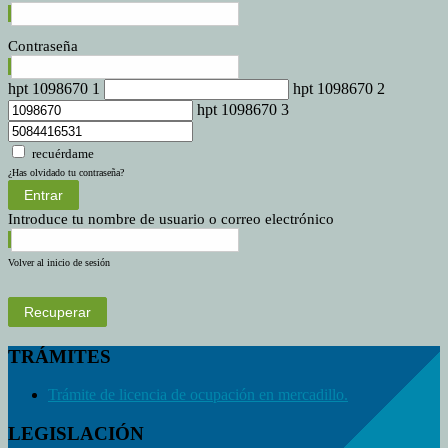
Contraseña
hpt 1098670 1
hpt 1098670 2
hpt 1098670 3
recuérdame
¿Has olvidado tu contraseña?
Entrar
Introduce tu nombre de usuario o correo electrónico
Volver al inicio de sesión
Recuperar
TRÁMITES
Trámite de licencia de ocupación en mercadillo.
LEGISLACIÓN