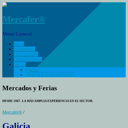
Mercafer®
Menú General
Inicio
Admisiones
Delegaciones
Quiénes Somos
Socios
Acceso
¿Qué es la Zona del Socio?
Mercados y Ferias
DESDE 1987. LA MÁS AMPLIA EXPERIENCIA EN EL SECTOR.
Mercafer®
/
Galicia