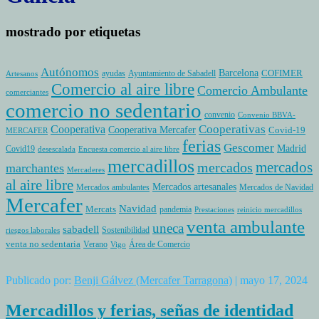
mostrado por etiquetas
Autónomos
Barcelona
COFIMER
ayudas
Ayuntamiento de Sabadell
Artesanos
Comercio al aire libre
Comercio Ambulante
comerciantes
comercio no sedentario
convenio
Convenio BBVA-
Cooperativas
Cooperativa
Cooperativa Mercafer
Covid-19
MERCAFER
ferias
Gescomer
Madrid
Covid19
desescalada
Encuesta comercio al aire libre
mercadillos
mercados
mercados
marchantes
Mercaderes
al aire libre
Mercados artesanales
Mercados ambulantes
Mercados de Navidad
Mercafer
Navidad
Mercats
pandemia
Prestaciones
reinicio mercadillos
venta ambulante
uneca
sabadell
Sostenibilidad
riesgos laborales
venta no sedentaria
Verano
Área de Comercio
Vigo
Publicado por:
Benji Gálvez (Mercafer Tarragona)
| mayo 17, 2024
Mercadillos y ferias, señas de identidad