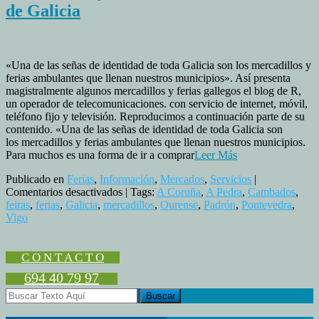
de Galicia
«Una de las señas de identidad de toda Galicia son los mercadillos y
ferias ambulantes que llenan nuestros municipios». Así presenta
magistralmente algunos mercadillos y ferias gallegos el blog de R,
un operador de telecomunicaciones. con servicio de internet, móvil,
teléfono fijo y televisión. Reproducimos a continuación parte de su
contenido. «Una de las señas de identidad de toda Galicia son
los mercadillos y ferias ambulantes que llenan nuestros municipios.
Para muchos es una forma de ir a comprar
Leer Más
Publicado en
Ferias
,
Información
,
Mercados
,
Servicios
|
en
Comentarios desactivados
| Tags:
A Coruña
,
A Pedra
,
Cambados
,
Mercadillos
feiras
,
ferias
,
Galicia
,
mercadillos
,
Ourense
,
Padrón
,
Pontevedra
,
y
Vigo
ferias,
señas
de
C O N T A C T O
identidad
694 40 79 97
de
Galicia