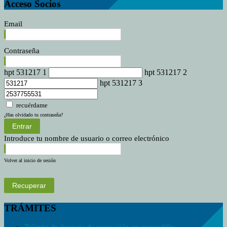
Acceso Socios
Email
Contraseña
hpt 531217 1
hpt 531217 2
hpt 531217 3
recuérdame
¿Has olvidado tu contraseña?
Entrar
Introduce tu nombre de usuario o correo electrónico
Volver al inicio de sesión
Recuperar
TRÁMITES