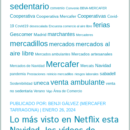
sedentario
convenio
Convenio BBVA-MERCAFER
Cooperativa
Cooperativas
Cooperativa Mercafer
Covid-
ferias
19
Covid19
desescalada
Encuesta comercio al aire libre
marchantes
Gescomer
Madrid
Mercaderes
mercadillos
mercados al
mercados
aire libre
Mercados artesanales
Mercados ambulantes
Mercafer
Navidad
Mercats
Mercados de Navidad
sabadell
pandemia
Prestaciones
reinicio mercadillos
riesgos laborales
venta ambulante
uneca
venta
Sostenibilidad
no sedentaria
Verano
Área de Comercio
Vigo
PUBLICADO POR:
BENJI GÁLVEZ (MERCAFER
TARRAGONA)
| ENERO 26, 2024
Lo más visto en Netflix esta