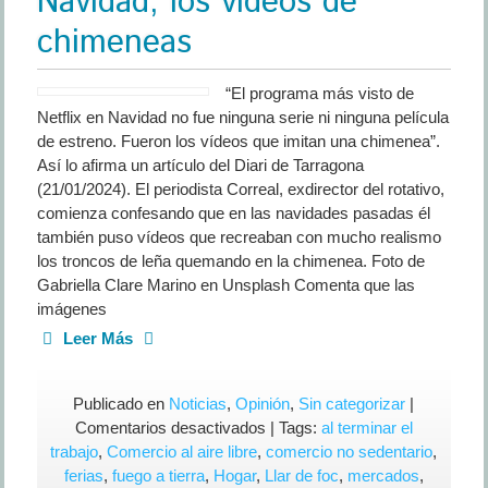
Navidad, los vídeos de
chimeneas
“El programa más visto de
Netflix en Navidad no fue ninguna serie ni ninguna película
de estreno. Fueron los vídeos que imitan una chimenea”.
Así lo afirma un artículo del Diari de Tarragona
(21/01/2024). El periodista Correal, exdirector del rotativo,
comienza confesando que en las navidades pasadas él
también puso vídeos que recreaban con mucho realismo
los troncos de leña quemando en la chimenea. Foto de
Gabriella Clare Marino en Unsplash Comenta que las
imágenes
Leer Más
Publicado en
Noticias
,
Opinión
,
Sin categorizar
|
en
Comentarios desactivados
| Tags:
al terminar el
Lo
trabajo
,
Comercio al aire libre
,
comercio no sedentario
,
más
ferias
,
fuego a tierra
,
Hogar
,
Llar de foc
,
mercados
,