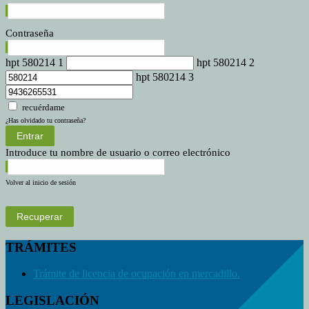
Contraseña
hpt 580214 1
hpt 580214 2
hpt 580214 3
recuérdame
¿Has olvidado tu contraseña?
Entrar
Introduce tu nombre de usuario o correo electrónico
Volver al inicio de sesión
Recuperar
TRÁMITES
Trámite de licencia de ocupación en mercadillo.
LEGISLACIÓN