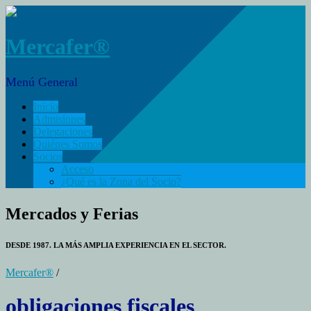
Mercafer®
Menú General
Inicio
Admisiones
Delegaciones
Quiénes Somos
Socios
Acceso
¿Qué es la Zona del Socio?
Mercados y Ferias
DESDE 1987. LA MÁS AMPLIA EXPERIENCIA EN EL SECTOR.
Mercafer®
/
obligaciones fiscales