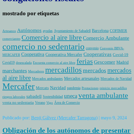
mostrado por etiquetas
Autónomos
Barcelona
COFIMER
ayudas
Ayuntamiento de Sabadell
Artesanos
Comercio al aire libre
Comercio Ambulante
comerciantes
comercio no sedentario
convenio
Convenio BBVA-
Cooperativas
Cooperativa
Cooperativa Mercafer
Covid-19
MERCAFER
ferias
Gescomer
Madrid
Covid19
desescalada
Encuesta comercio al aire libre
mercadillos
mercados
mercados
marchantes
Mercaderes
al aire libre
Mercados artesanales
Mercados ambulantes
Mercados de Navidad
Mercafer
Navidad
Mercats
pandemia
Prestaciones
reinicio mercadillos
venta ambulante
uneca
sabadell
Sostenibilidad
riesgos laborales
venta no sedentaria
Verano
Área de Comercio
Vigo
Publicado por:
Benji Gálvez (Mercafer Tarragona)
| mayo 9, 2024
Obligación de los autónomos de presentar