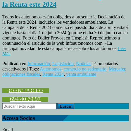
la Renta este 2024
Todos los autónomos están obligados a presentar la Declaración de
la Renta este 2024, incluidos los vendedores ambulantes. La
campaña de la Renta 2023 comenzó el pasado día 3 de abril y estará
vigente hasta el día 1 de julio 2024 (porque el día 30 de junio cae en
domingo). Foto de Didier Provost en Unsplash Reproducimos a
continuación el artículo de la web Infoautonomos.com: «La
principal novedad de esta campaña recae sobre los autónomos.
Leer
Más
Publicado en
Información
,
Legislación
,
Noticias
|
Comentarios
en
desactivados
| Tags:
Autónomos
,
comercio no sedentario
,
Mercafer
,
Obligación
obligaciones fiscales
,
Renta 2024
,
venta ambulante
de
los
autónomos
C O N T A C T O
de
694 40 79 97
presentar
la
Renta
este
Acceso Socios
2024
Email