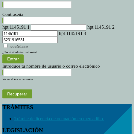
Contraseña
hpt 1145191 1
hpt 1145191 2
hpt 1145191 3
recuérdame
¿Has olvidado tu contraseña?
Entrar
Introduce tu nombre de usuario o correo electrónico
Volver al inicio de sesión
Recuperar
TRÁMITES
Trámite de licencia de ocupación en mercadillo.
LEGISLACIÓN