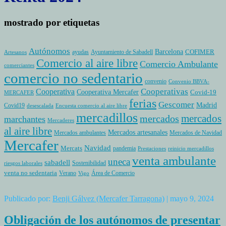
mostrado por etiquetas
Autónomos
Barcelona
COFIMER
ayudas
Ayuntamiento de Sabadell
Artesanos
Comercio al aire libre
Comercio Ambulante
comerciantes
comercio no sedentario
convenio
Convenio BBVA-
Cooperativas
Cooperativa
Cooperativa Mercafer
Covid-19
MERCAFER
ferias
Gescomer
Madrid
Covid19
desescalada
Encuesta comercio al aire libre
mercadillos
mercados
mercados
marchantes
Mercaderes
al aire libre
Mercados artesanales
Mercados ambulantes
Mercados de Navidad
Mercafer
Navidad
Mercats
pandemia
Prestaciones
reinicio mercadillos
venta ambulante
uneca
sabadell
Sostenibilidad
riesgos laborales
venta no sedentaria
Verano
Área de Comercio
Vigo
Publicado por:
Benji Gálvez (Mercafer Tarragona)
| mayo 9, 2024
Obligación de los autónomos de presentar