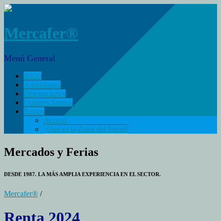
Mercafer®
Menú General
Inicio
Admisiones
Delegaciones
Quiénes Somos
Socios
Acceso
¿Qué es la Zona del Socio?
Mercados y Ferias
DESDE 1987. LA MÁS AMPLIA EXPERIENCIA EN EL SECTOR.
Mercafer®
/
Renta 2024