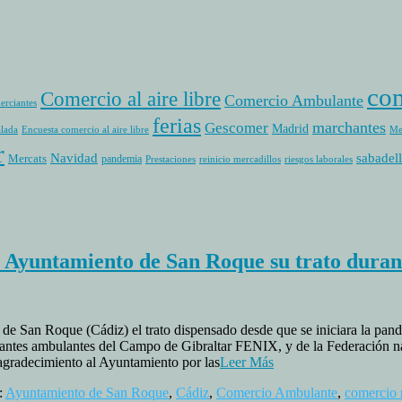
com
Comercio al aire libre
Comercio Ambulante
erciantes
ferias
marchantes
Gescomer
Madrid
alada
Encuesta comercio al aire libre
Me
r
sabadell
Navidad
Mercats
pandemia
Prestaciones
reinicio mercadillos
riesgos laborales
 Ayuntamiento de San Roque su trato duran
an Roque (Cádiz) el trato dispensado desde que se iniciara la pandem
rciantes ambulantes del Campo de Gibraltar FENIX, y de la Federación
agradecimiento al Ayuntamiento por las
Leer Más
:
Ayuntamiento de San Roque
,
Cádiz
,
Comercio Ambulante
,
comercio 