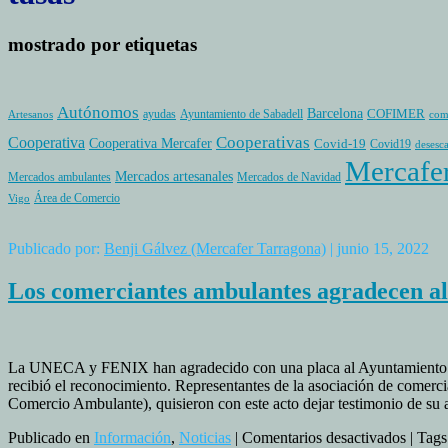
mostrado por etiquetas
Autónomos
Barcelona
COFIMER
ayudas
Ayuntamiento de Sabadell
Artesanos
com
Cooperativas
Cooperativa
Cooperativa Mercafer
Covid-19
Covid19
desesc
Mercafe
Mercados artesanales
Mercados ambulantes
Mercados de Navidad
Área de Comercio
Vigo
Publicado por:
Benji Gálvez (Mercafer Tarragona)
| junio 15, 2022
Los comerciantes ambulantes agradecen al
La UNECA y FENIX han agradecido con una placa al Ayuntamiento de S
recibió el reconocimiento. Representantes de la asociación de come
Comercio Ambulante), quisieron con este acto dejar testimonio de su 
en
Publicado en
Información
,
Noticias
|
Comentarios desactivados
| Tags