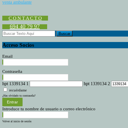
Los
venta ambulante
comerc
ambula
agrade
C O N T A C T O
al
694 40 79 97
Ayunt
de
San
Roque
Acceso Socios
su
trato
Email
durant
la
pande
Contraseña
hpt 1339134 1
hpt 1339134 2
recuérdame
¿Has olvidado tu contraseña?
Entrar
Introduce tu nombre de usuario o correo electrónico
Volver al inicio de sesión