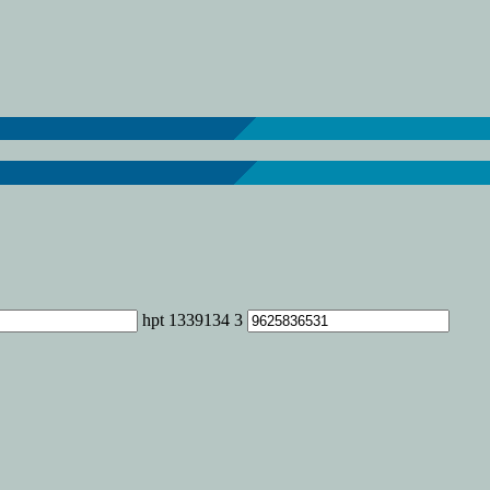
iantes
ntes
cen
amiento
e
mia
hpt 1339134 3