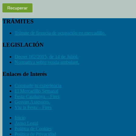
Recuperar
TRÁMITES
Trámite de licencia de ocupación en mercadillo.
LEGISLACIÓN
Decret 162/2015, de 14 de Juliol.
Normativa sobre venda ambulant.
Enlaces de Interés
Comparte tu experiencia
El Mercadillo Semanal
Festa Catalunya – Fires
Gesvan Assessors.
Viu la Festa – Fires
Inicio
Aviso Legal
Política de Cookies
Política de Privacidad