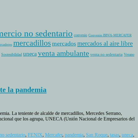
ercio no sedentario
convenio
Convenio BBVA-MERCAFER
mercadillos
mercados al aire libre
mercados
rcaderes
venta ambulante
uneca
venta no sedentaria
Sostenibilidad
Verano
te la pandemia
ia. La teniente de alcalde de mercadillos, Mercedes Serrano,
 nacional que los agrupa, UNECA (Unión Nacional de Empresarios del
no sedentario
,
FENIX
,
Mercafer
,
pandemia
,
San Roque
,
tasas
,
uneca
,