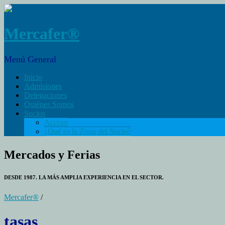
Mercafer®
Menú General
Inicio
Admisiones
Delegaciones
Quiénes Somos
Socios
Acceso
¿Qué es la Zona del Socio?
Mercados y Ferias
DESDE 1987. LA MÁS AMPLIA EXPERIENCIA EN EL SECTOR.
Mercafer®
/
tasas