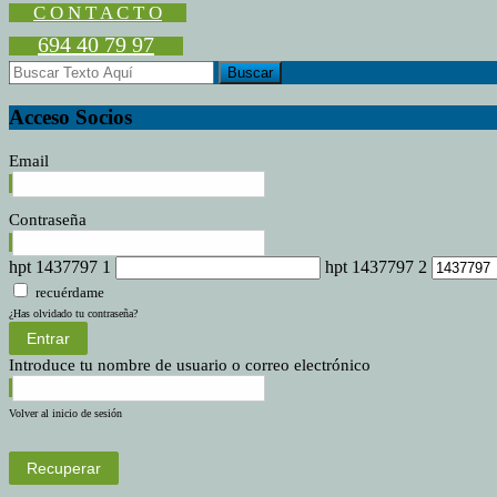
la
C O N T A C T O
e-
694 40 79 97
commerc
a
los
mercadil
Acceso Socios
tradicion
Email
Contraseña
hpt 1437797 1
hpt 1437797 2
recuérdame
¿Has olvidado tu contraseña?
Entrar
Introduce tu nombre de usuario o correo electrónico
Volver al inicio de sesión
Recuperar