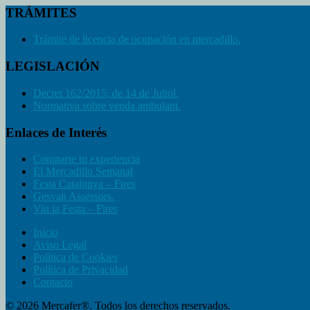
TRÁMITES
Trámite de licencia de ocupación en mercadillo.
LEGISLACIÓN
Decret 162/2015, de 14 de Juliol.
Normativa sobre venda ambulant.
Enlaces de Interés
Comparte tu experiencia
El Mercadillo Semanal
Festa Catalunya – Fires
Gesvan Assessors.
Viu la Festa – Fires
Inicio
Aviso Legal
Política de Cookies
Política de Privacidad
Contacto
© 2026 Mercafer®. Todos los derechos reservados.