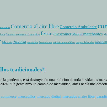
com
Comercio al aire libre
Comercio Ambulante
erciantes
ferias
marchantes
Gescomer
Madrid
alada
Encuesta comercio al aire libre
Me
r
sabadell
Navidad
Mercats
pandemia
Prestaciones
reinicio mercadillos
riesgos laborales
los tradicionales?
 la pandemia, está destruyendo una tradición de toda la vida: los merc
il 2024. “La gente hizo un cambio de mentalidad, antes había una descon
-commerce
,
mercadillos
,
mercado digital
,
mercados al aire libre
,
paradis