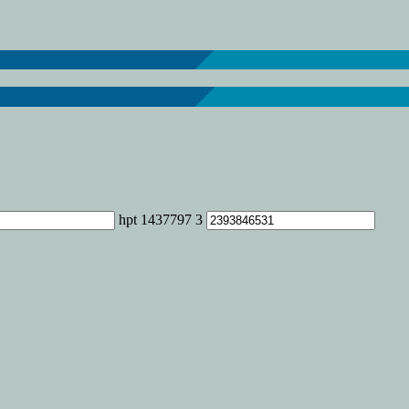
e
los
ales?
hpt 1437797 3