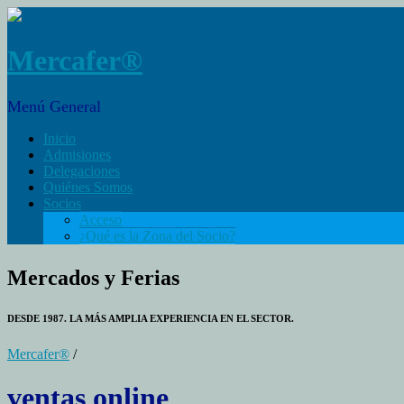
Mercafer®
Menú General
Inicio
Admisiones
Delegaciones
Quiénes Somos
Socios
Acceso
¿Qué es la Zona del Socio?
Mercados y Ferias
DESDE 1987. LA MÁS AMPLIA EXPERIENCIA EN EL SECTOR.
Mercafer®
/
ventas online