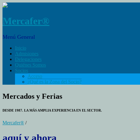
Mercafer®
Menú General
Inicio
Admisiones
Delegaciones
Quiénes Somos
Socios
Acceso
¿Qué es la Zona del Socio?
Mercados y Ferias
DESDE 1987. LA MÁS AMPLIA EXPERIENCIA EN EL SECTOR.
Mercafer®
/
aquí y ahora