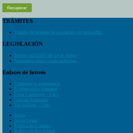
Recuperar
TRÁMITES
Trámite de licencia de ocupación en mercadillo.
LEGISLACIÓN
Decret 162/2015, de 14 de Juliol.
Normativa sobre venda ambulant.
Enlaces de Interés
Comparte tu experiencia
El Mercadillo Semanal
Festa Catalunya – Fires
Gesvan Assessors.
Viu la Festa – Fires
Inicio
Aviso Legal
Política de Cookies
Política de Privacidad