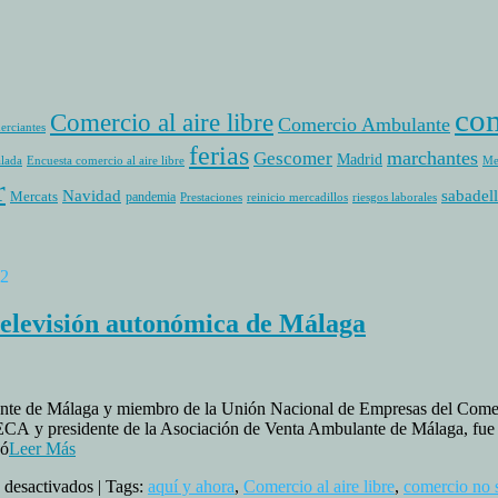
com
Comercio al aire libre
Comercio Ambulante
erciantes
ferias
marchantes
Gescomer
Madrid
alada
Encuesta comercio al aire libre
Me
r
sabadell
Navidad
Mercats
pandemia
Prestaciones
reinicio mercadillos
riesgos laborales
22
televisión autonómica de Málaga
ulante de Málaga y miembro de la Unión Nacional de Empresas del Com
CA y presidente de la Asociación de Venta Ambulante de Málaga, fue in
zó
Leer Más
en
 desactivados
| Tags:
aquí y ahora
,
Comercio al aire libre
,
comercio no 