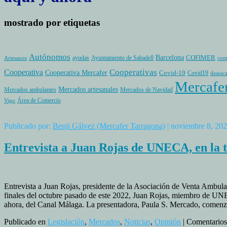
mostrado por etiquetas
Autónomos
Barcelona
COFIMER
ayudas
Ayuntamiento de Sabadell
Artesanos
com
Cooperativas
Cooperativa
Cooperativa Mercafer
Covid-19
Covid19
desesc
Mercafe
Mercados artesanales
Mercados ambulantes
Mercados de Navidad
Área de Comercio
Vigo
Publicado por:
Benji Gálvez (Mercafer Tarragona)
| noviembre 8, 20
Entrevista a Juan Rojas de UNECA, en la 
Entrevista a Juan Rojas, presidente de la Asociación de Venta Amb
finales del octubre pasado de este 2022, Juan Rojas, miembro de UNE
ahora, del Canal Málaga. La presentadora, Paula S. Mercado, comen
Publicado en
Legislación
,
Mercados
,
Noticias
,
Opinión
|
Comentarios