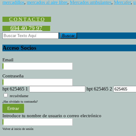
mercadillos
,
mercados al aire libre
,
Mercados ambulantes
,
Mercafer
,
u
C O N T A C T O
694 40 79 97
Acceso Socios
Email
Contraseña
hpt 625465 1
hpt 625465 2
recuérdame
¿Has olvidado tu contraseña?
Entrar
Introduce tu nombre de usuario o correo electrónico
Volver al inicio de sesión