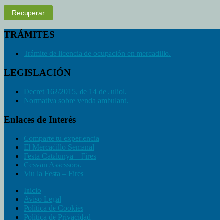
Recuperar
TRÁMITES
Trámite de licencia de ocupación en mercadillo.
LEGISLACIÓN
Decret 162/2015, de 14 de Juliol.
Normativa sobre venda ambulant.
Enlaces de Interés
Comparte tu experiencia
El Mercadillo Semanal
Festa Catalunya – Fires
Gesvan Assessors.
Viu la Festa – Fires
Inicio
Aviso Legal
Política de Cookies
Política de Privacidad