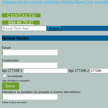
digitalización del comercio ambulante
,
Madrid
,
MasterCard
,
mercadil
C O N T A C T O
694 40 79 97
Acceso Socios
Email
Contraseña
hpt 277108 1
hpt 277108 2
recuérdame
¿Has olvidado tu contraseña?
Entrar
Introduce tu nombre de usuario o correo electrónico
Volver al inicio de sesión