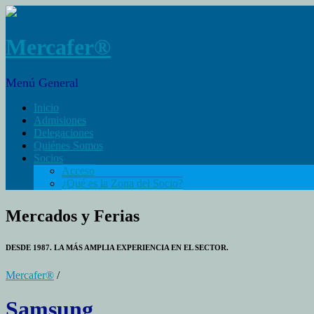
Mercafer®
Menú General
Inicio
Admisiones
Delegaciones
Quiénes Somos
Socios
Acceso
¿Qué es la Zona del Socio?
Mercados y Ferias
DESDE 1987. LA MÁS AMPLIA EXPERIENCIA EN EL SECTOR.
Mercafer®
/
Samsung