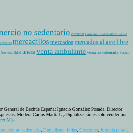
ercio no sedentario
convenio
Convenio BBVA-MERCAFER
mercadillos
mercados al aire libre
mercados
rcaderes
venta ambulante
uneca
venta no sedentaria
Sostenibilidad
Verano
ctor General de Bechtle España; Ignacio González Posada, Director
estas: Modera Carlos Martí. 1. ¿Digitalización es solo vender por
eer Más
omercio no sedentario
,
Digitalízate
,
ferias
,
Gescomer
,
Jornada para la