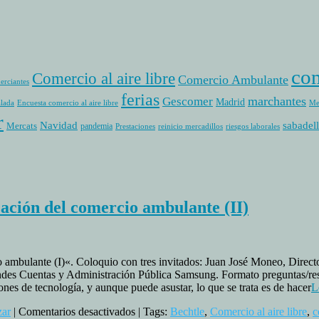
com
Comercio al aire libre
Comercio Ambulante
erciantes
ferias
marchantes
Gescomer
Madrid
alada
Encuesta comercio al aire libre
Me
r
sabadell
Navidad
Mercats
pandemia
Prestaciones
reinicio mercadillos
riesgos laborales
ción del comercio ambulante (II)
cio ambulante (I)«. Coloquio con tres invitados: Juan José Moneo, Dire
es Cuentas y Administración Pública Samsung. Formato preguntas/respu
nes de tecnología, y aunque puede asustar, lo que se trata es de hacer
L
en
zar
|
Comentarios desactivados
| Tags:
Bechtle
,
Comercio al aire libre
,
c