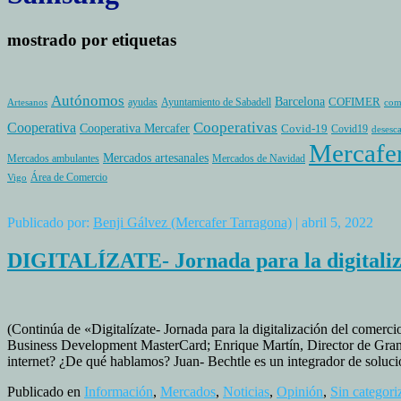
mostrado por etiquetas
Autónomos
Barcelona
COFIMER
ayudas
Ayuntamiento de Sabadell
Artesanos
com
Cooperativas
Cooperativa
Cooperativa Mercafer
Covid-19
Covid19
desesc
Mercafe
Mercados artesanales
Mercados ambulantes
Mercados de Navidad
Área de Comercio
Vigo
Publicado por:
Benji Gálvez (Mercafer Tarragona)
| abril 5, 2022
DIGITALÍZATE- Jornada para la digitaliza
(Continúa de «Digitalízate- Jornada para la digitalización del comer
Business Development MasterCard; Enrique Martín, Director de Grand
internet? ¿De qué hablamos? Juan- Bechtle es un integrador de solucio
Publicado en
Información
,
Mercados
,
Noticias
,
Opinión
,
Sin categori