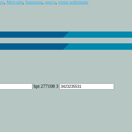
DIGITALÍZATE-
los
,
Mercafer
,
Samsung
,
uneca
,
venta ambulante
Jornada
para
la
digitalización
del
comercio
ambulante
(II)
hpt 277108 3